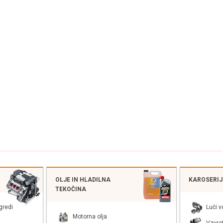
OLJE IN HLADILNA
KAROSERIJS
TEKOČINA
gredi
Luči v
Motorna olja