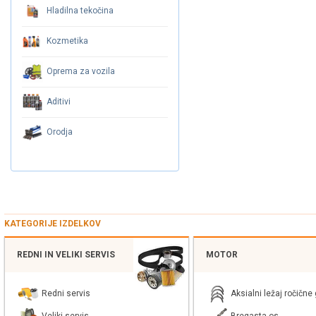
Hladilna tekočina
Kozmetika
Oprema za vozila
Aditivi
Orodja
KATEGORIJE IZDELKOV
REDNI IN VELIKI SERVIS
MOTOR
Redni servis
Aksialni ležaj ročične 