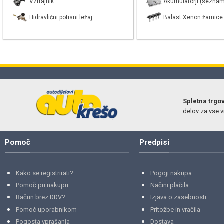
Vztrajnik
Akumulatorji (seznam
Hidravlični potisni ležaj
Balast Xenon žarnice
Spletna trgo
delov za vse vr
Pomoč
Predpisi
Kako se registrirati?
Pogoji nakupa
Pomoč pri nakupu
Načini plačila
Račun brez DDV?
Izjava o zasebnosti
Pomoč uporabnikom
Pritožbe in vračila
Pogosta vprašanja
Dostava