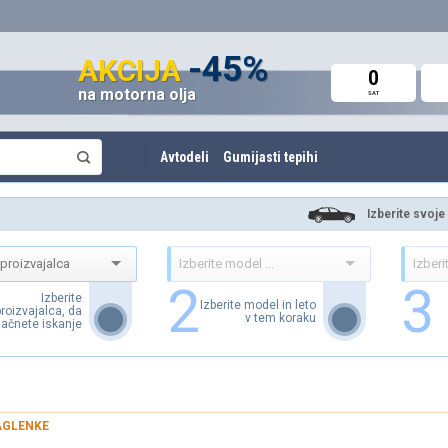
do 60%
-45%
do -42%
AKCIJA
AKCIJA
AKCIJA
0
0
0
na motorna olja
Avto deli in oprema
Amortizerji in vzmeti
SAT
SAT
SAT
Avtodeli
Gumijasti tepihi
Izberite svoje
2
3
Izberite
Izberite model in leto
proizvajalca, da
v tem koraku
ačnete iskanje
GLENKE