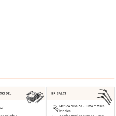
KI DELI
BRISALCI
Metlica brisalca - Guma metlice
ozil
brisalca
Nosilec metlice brisalca - Ležaj