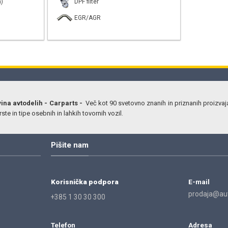
)
DPF filter
EGR/AGR
vina avtodelih - Carparts -
Več kot 90 svetovno znanih in priznanih proizvaj
ste in tipe osebnih in lahkih tovornih vozil.
Pišite nam
Korisnička podpora
E-mail
prodaja@aut
+385 1 30 30 300
Telefon
Adresa