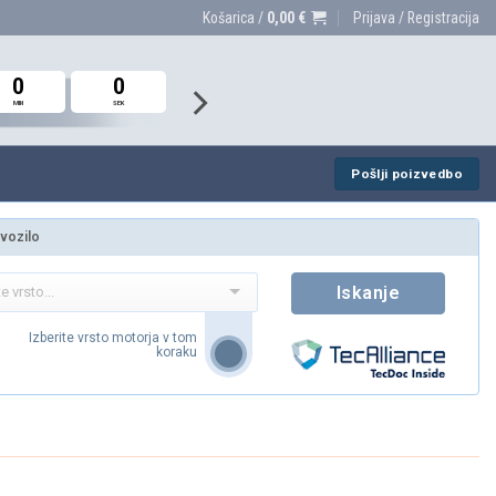
Košarica /
0,00
€
Prijava / Registracija
0
0
0
0
0
0
MIN
MIN
MIN
SEK
SEK
SEK
Pošlji poizvedbo
 vozilo
Iskanje
Izberite vrsto motorja v tom
koraku