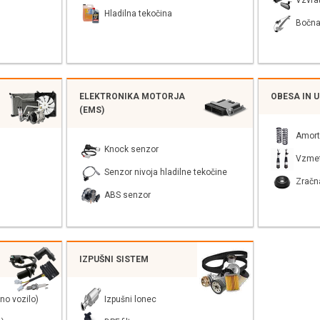
Vzvra
Hladilna tekočina
Bočna
ELEKTRONIKA MOTORJA
OBESA IN 
(EMS)
Amort
Knock senzor
Vzme
Senzor nivoja hladilne tekočine
Zračn
ABS senzor
IZPUŠNI SISTEM
no vozilo)
Izpušni lonec