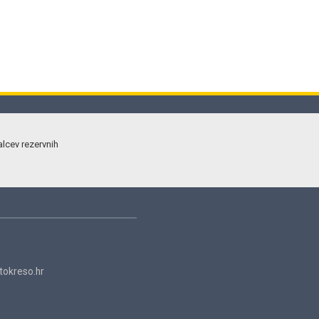
alcev rezervnih
okreso.hr