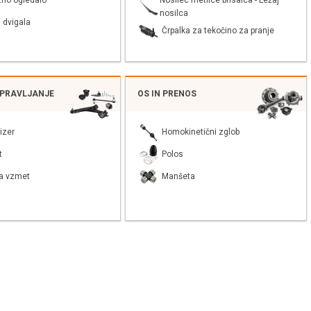
tno ogledalo
nosilca
 dvigala
Črpalka za tekočino za pranje
UPRAVLJANJE
OS IN PRENOS
izer
Homokinetični zglob
t
Polos
a vzmet
Manšeta