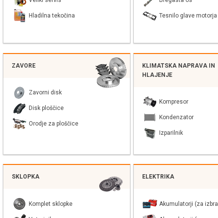
Veliki servis
Bregasta os
Hladilna tekočina
Tesnilo glave motorja
ZAVORE
KLIMATSKA NAPRAVA IN
HLAJENJE
Zavorni disk
Kompresor
Disk ploščice
Kondenzator
Orodje za ploščice
Izparilnik
SKLOPKA
ELEKTRIKA
Komplet sklopke
Akumulatorji (za izbra