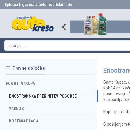
Skip
Spletna trgovina z avtomobilskimi deli
to
content
Išči:
Pravne določbe
Enostran
Samo Kupec, ki
POGOJI NAKUPA
Rok 14 dni začn
posedovanje. Če
ENOSTRANSKA PREKINITEV POGODBE
več pošiljk, ro
VARNOST
Kupec je pred p
DOSTAVA BLAGA
S pošiljanjem t