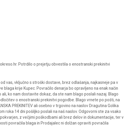
kreso.hr. Potrdilo o prejetju obvestila o enostranski prekinitvi
od vas, vključno s stroški dostave, brez odlašanja, najkasneje pa v
ve blaga krije Kupec. Povračilo denarja bo opravljeno na enak način
no ali, ko nam dostavite dokaz, da ste nam blago poslali nazaj. Blago
odločitev o enostranski prekinitvi pogodbe. Blago vrnete po pošti, na
ANSKA PREKINITEV ali osebno v trgovino na naslov Dragutina Golika
m roka 14 dni pošiljko poslali na naš naslov. Odgovorni ste za vsako
n pokvarjen, z večjimi poškodbami ali brez delov in dokumentacije, ter v
nosti povračila blaga in Prodajalec ni dolžan opraviti povračila