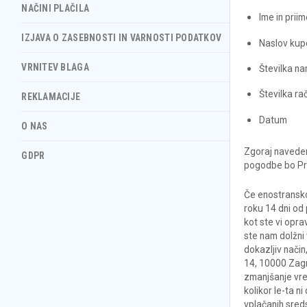
NAČINI PLAČILA
Ime in prii
IZJAVA O ZASEBNOSTI IN VARNOSTI PODATKOV
Naslov kup
VRNITEV BLAGA
Številka na
Številka r
REKLAMACIJE
Datum
O NAS
Zgoraj navedene
GDPR
pogodbe bo Pro
Če enostransko 
roku 14 dni od 
kot ste vi opra
ste nam dolžni 
dokazljiv nači
14, 10000 Zagr
zmanjšanje vred
kolikor le-ta n
vplačanih sred