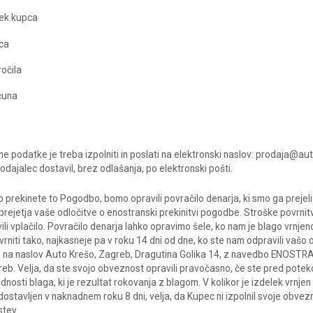
mek kupca
ca
ročila
ačuna
 podatke je treba izpolniti in poslati na elektronski naslov: prodaja@auto
dajalec dostavil, brez odlašanja, po elektronski pošti.
prekinete to Pogodbo, bomo opravili povračilo denarja, ki smo ga prejeli 
prejetja vaše odločitve o enostranski prekinitvi pogodbe. Stroške povrnit
vili vplačilo. Povračilo denarja lahko opravimo šele, ko nam je blago vrnje
vrniti tako, najkasneje pa v roku 14 dni od dne, ko ste nam odpravili vašo 
n, na naslov Auto Krešo, Zagreb, Dragutina Golika 14, z navedbo ENOSTR
eb. Velja, da ste svojo obveznost opravili pravočasno, če ste pred poteko
nosti blaga, ki je rezultat rokovanja z blagom. V kolikor je izdelek vrnje
i dostavljen v naknadnem roku 8 dni, velja, da Kupec ni izpolnil svoje obvez
stev.