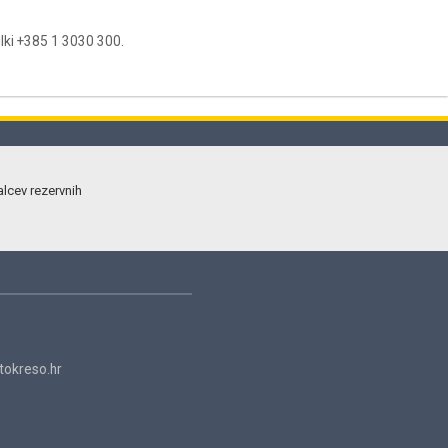
ilki +385 1 3030 300.
alcev rezervnih
okreso.hr