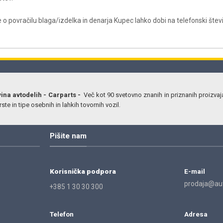
 o povračilu blaga/izdelka in denarja Kupec lahko dobi na telefonski štev
vina avtodelih - Carparts -
Več kot 90 svetovno znanih in priznanih proizvaj
ste in tipe osebnih in lahkih tovornih vozil.
Pišite nam
Korisnička podpora
E-mail
prodaja@aut
+385 1 30 30 300
Telefon
Adresa