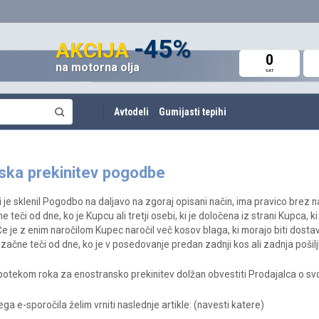
do 60%
-45%
do -42%
AKCIJA
AKCIJA
AKCIJA
0
0
0
na motorna olja
Avto deli in oprema
Amortizerji in vzmeti
SAT
SAT
SAT
Avtodeli
Gumijasti tepihi
ska prekinitev pogodbe
 je sklenil Pogodbo na daljavo na zgoraj opisani način, ima pravico brez 
e teči od dne, ko je Kupcu ali tretji osebi, ki je določena iz strani Kupca,
 je z enim naročilom Kupec naročil več kosov blaga, ki morajo biti dostavl
k začne teči od dne, ko je v posedovanje predan zadnji kos ali zadnja pošil
otekom roka za enostransko prekinitev dolžan obvestiti Prodajalca o svoji
ega e-sporočila želim vrniti naslednje artikle: (navesti katere)