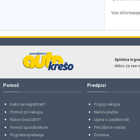
Vse informacije
Spletna trgo
delov za vse vr
Pomoč
Predpisi
Kako se registrirati?
Pogoji nakupa
Pomoč pri nakupu
Načini plačila
Račun brez DDV?
Izjava o zasebnosti
Pomoč uporabnikom
Pritožbe in vračila
Pogosta vprašanja
Dostava