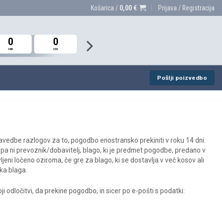
Košarica /
0,00
€
Prijava / Registracija
0
0
0
0
0
0
MIN
MIN
MIN
SEK
SEK
SEK
Pošlji poizvedbo
navedbe razlogov za to, pogodbo enostransko prekiniti v roku 14 dni.
 ki pa ni prevoznik/dobavitelj, blago, ki je predmet pogodbe, predano v
jeni ločeno oziroma, če gre za blago, ki se dostavlja v več kosov ali
jka blaga.
 odločitvi, da prekine pogodbo, in sicer po e-pošti s podatki: