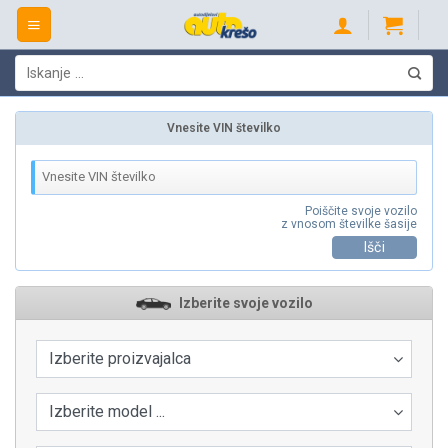
Skip
to
content
Išči:
Vnesite VIN številko
Poiščite svoje vozilo
z vnosom številke šasije
Išči
Izberite svoje vozilo
Izberite proizvajalca
Izberite model ...