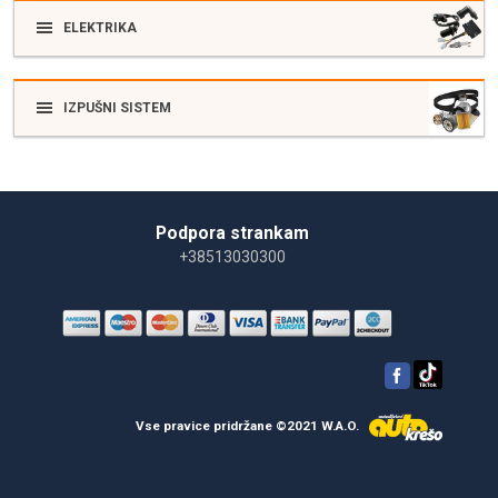
ELEKTRIKA
IZPUŠNI SISTEM
Podpora strankam
+38513030300
Vse pravice pridržane ©2021 W.A.O.