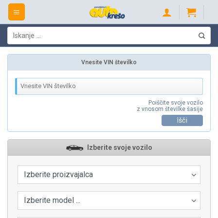
Skip
to
content
Išči:
Vnesite VIN številko
Poiščite svoje vozilo
z vnosom številke šasije
Išči
Izberite svoje vozilo
Izberite proizvajalca
Izberite model ...