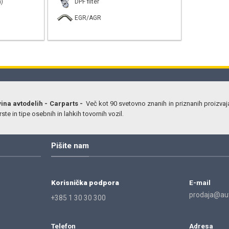
)
DPF filter
EGR/AGR
vina avtodelih - Carparts -
Več kot 90 svetovno znanih in priznanih proizvaj
ste in tipe osebnih in lahkih tovornih vozil.
Pišite nam
Korisnička podpora
E-mail
prodaja@aut
+385 1 30 30 300
Telefon
Adresa