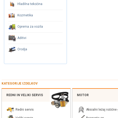
Hladilna tekočina
Kozmetika
Oprema za vozila
Aditivi
Orodja
KATEGORIJE IZDELKOV
REDNI IN VELIKI SERVIS
MOTOR
Redni servis
Aksialni ležaj ročične 