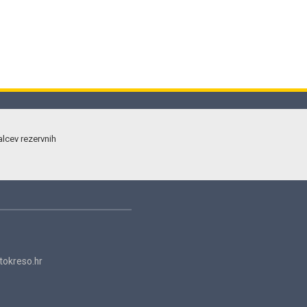
alcev rezervnih
okreso.hr