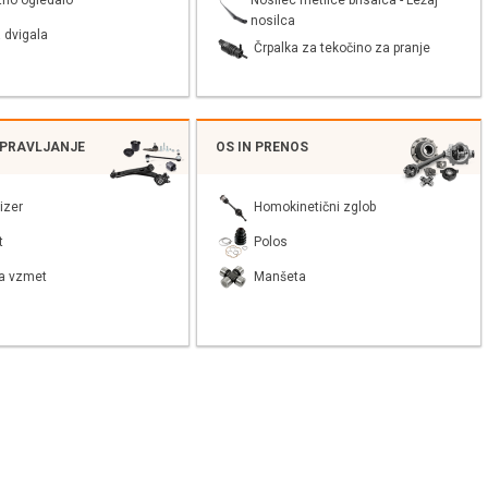
tno ogledalo
nosilca
 dvigala
Črpalka za tekočino za pranje
UPRAVLJANJE
OS IN PRENOS
izer
Homokinetični zglob
t
Polos
a vzmet
Manšeta