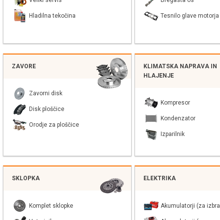
Veliki servis
Bregasta os
Hladilna tekočina
Tesnilo glave motorja
ZAVORE
KLIMATSKA NAPRAVA IN
HLAJENJE
Zavorni disk
Kompresor
Disk ploščice
Kondenzator
Orodje za ploščice
Izparilnik
SKLOPKA
ELEKTRIKA
Komplet sklopke
Akumulatorji (za izbra