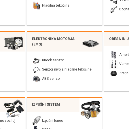
Vzvra
Hladilna tekočina
Bočna
ELEKTRONIKA MOTORJA
OBESA IN 
(EMS)
Amort
Knock senzor
Vzme
Senzor nivoja hladilne tekočine
Zračn
ABS senzor
IZPUŠNI SISTEM
no vozilo)
Izpušni lonec