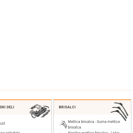
KI DELI
BRISALCI
Metlica brisalca - Guma metlice
ozil
brisalca
Nosilec metlice brisalca - Ležaj