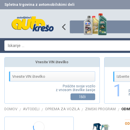
Skip
Spletna trgovina z avtomobilskimi deli
to
content
Išči:
Vnesite VIN številko
1
Poiščite svoje vozilo
z vnosom številke šasije
z
Išči
DOMOV
AVTODELI
OPREMA ZA VOZILA
ZIMSKI PROGRAM
ODMR
/
/
/
/
OD