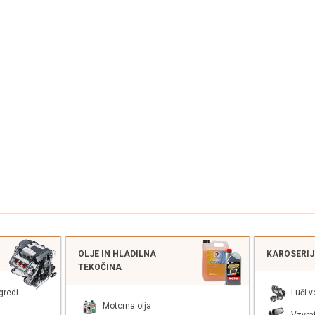
OLJE IN HLADILNA
KAROSERIJS
TEKOČINA
gredi
Luči v
Motorna olja