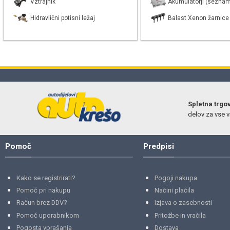
Vztrajnik
Akumulatorji (seznam
Hidravlični potisni ležaj
Balast Xenon žarnice
Spletna trgo
delov za vse vr
Pomoč
Predpisi
Kako se registrirati?
Pogoji nakupa
Pomoč pri nakupu
Načini plačila
Račun brez DDV?
Izjava o zasebnosti
Pomoč uporabnikom
Pritožbe in vračila
Pogosta vprašanja
Dostava