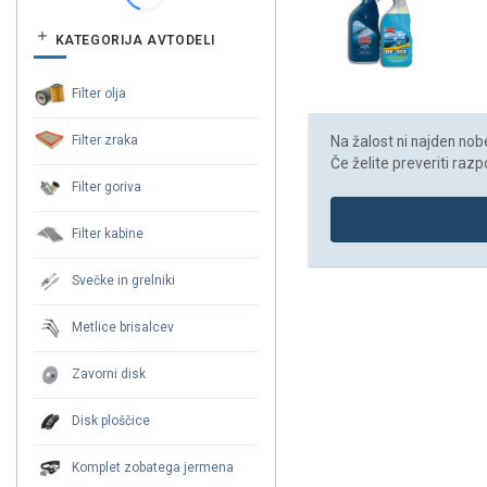
KATEGORIJA AVTODELI
Filter olja
Na žalost ni najden noben
Filter zraka
Če želite preveriti razp
Filter goriva
Filter kabine
Svečke in grelniki
Metlice brisalcev
Zavorni disk
Disk ploščice
Komplet zobatega jermena