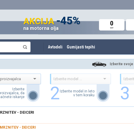
do 60%
-45%
do -42%
AKCIJA
AKCIJA
AKCIJA
0
0
0
na motorna olja
Avto deli in oprema
Amortizerji in vzmeti
SAT
SAT
SAT
Avtodeli
Gumijasti tepihi
Izberite svoje
2
3
Izberite
Izberite model in leto
proizvajalca, da
v tem koraku
ačnete iskanje
ZNITEV - DEICERI
MRZNITEV - DEICERI