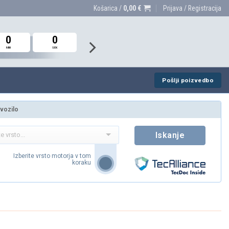
Košarica /
0,00
€
Prijava / Registracija
0
0
0
0
0
0
MIN
MIN
MIN
SEK
SEK
SEK
Pošlji poizvedbo
 vozilo
Iskanje
Izberite vrsto motorja v tom
koraku