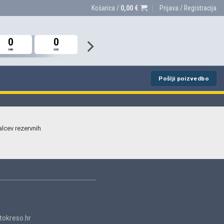
Košarica /
0,00
€
Prijava / Registracija
0
0
0
0
0
0
MIN
MIN
MIN
SEK
SEK
SEK
Pošlji poizvedbo
alcev rezervnih
okreso.hr