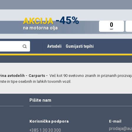
do 60%
-45%
do -42%
AKCIJA
AKCIJA
AKCIJA
0
0
0
na motorna olja
Avto deli in oprema
Amortizerji in vzmeti
SAT
SAT
SAT
Avtodeli
Gumijasti tepihi
vina avtodelih - Carparts -
Več kot 90 svetovno znanih in priznanih proizvaj
ste in tipe osebnih in lahkih tovornih vozil.
Pišite nam
Korisnička podpora
E-mail
prodaja@aut
+385 1 30 30 300