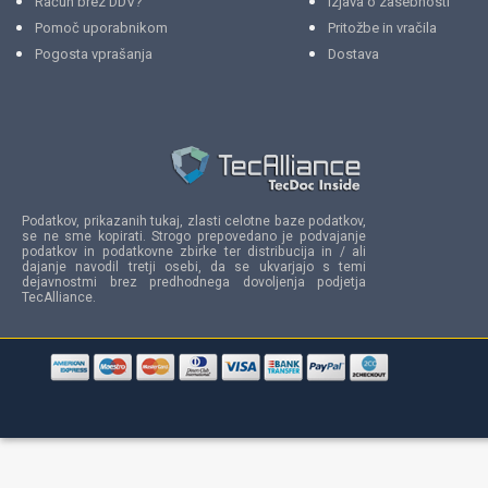
Račun brez DDV?
Izjava o zasebnosti
Pomoč uporabnikom
Pritožbe in vračila
Pogosta vprašanja
Dostava
Podatkov, prikazanih tukaj, zlasti celotne baze podatkov,
se ne sme kopirati. Strogo prepovedano je podvajanje
podatkov in podatkovne zbirke ter distribucija in / ali
dajanje navodil tretji osebi, da se ukvarjajo s temi
dejavnostmi brez predhodnega dovoljenja podjetja
TecAlliance.