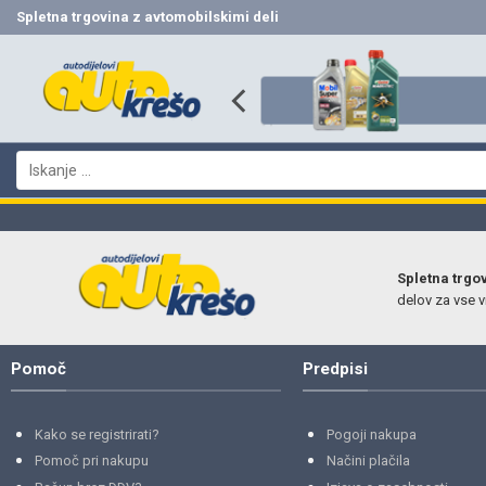
Skip
Spletna trgovina z avtomobilskimi deli
to
content
Išči:
Spletna trgo
delov za vse vr
Pomoč
Predpisi
Kako se registrirati?
Pogoji nakupa
Pomoč pri nakupu
Načini plačila